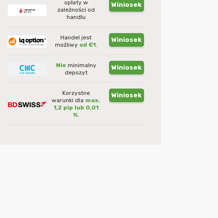
opłaty w
Winiosek
zależności od
handlu
Handel jest
Winiosek
możliwy
od €1
.
Nie
minimalny
Winiosek
depozyt
Korzystne
Winiosek
warunki dla
max.
1,2 pip lub 0,01
%
.