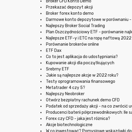
Broker CFD Konto Demo
Przekazać depozyt akcji
Broker forex konto demo
Darmowe konto depozytowe w porównaniu -
Najlepszy Broker Social Trading
Plan Oszczędnościowy ETF - porównanie na
Najlepsze ETF-y i ETC na ropę naftową 2022
Porównanie brokerów online
ETF Dax
Co to jest aplikacja do udostępniania?
Kupowanie akcji dla początkujących
Srebrny ETF
Jakie są najlepsze akcje w 2022 roku?
Testy oprogramowania finansowego
Metatrader 4 czy 5?
Najlepszy Neobroker
Otwórz bezpłatny rachunek demo CFD
Podatek od sprzedaży akcji - na co zwrócić 
Producenci baterii półprzewodnikowych: Ile s
Forex czy CFD - jaka jest różnica?
Akcje biotechnologiczne
W co inwestować? Pomysłowe wskazówki dot