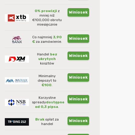
0% prowizji
z
Winiosek
mniej niż
€100,000 obrotu
miesięcznie
Co najmniej
3,90
Winiosek
€
za zamówienie.
Handel
bez
Winiosek
ukrytych
kosztów
Minimalny
Winiosek
depozyt to
€100
.
Korzystne
Winiosek
spready
dostępne
od 0,3 pipsa
.
Brak
opłat za
Winiosek
handel