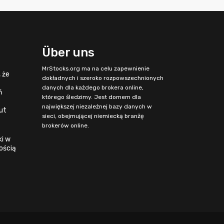
Über uns
MrStocks.org ma na celu zapewnienie
 że
dokładnych i szeroko rozpowszechnionych
danych dla każdego brokera online,
ń
którego śledzimy. Jest domem dla
największej niezależnej bazy danych w
ut
sieci, obejmującej niemiecką branżę
brokerów online.
ki w
ością