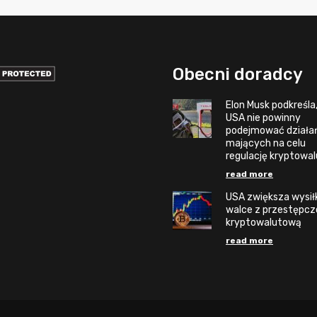
Obecni doradcy
Elon Musk podkreśla,
USA nie powinny
podejmować działa
mających na celu
regulację kryptowal
read more
USA zwiększa wysił
walce z przestępcz
kryptowalutową
read more