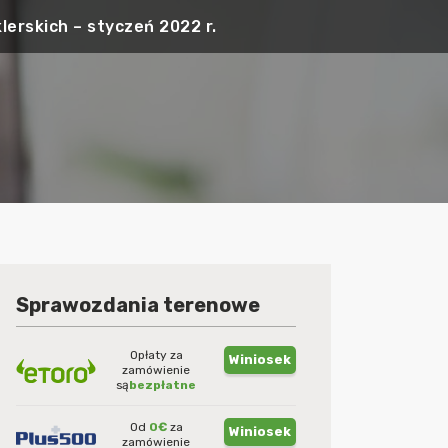
lerskich – styczeń 2022 r.
Sprawozdania terenowe
Opłaty za
Winiosek
zamówienie
są
bezpłatne
Od
0€
za
Winiosek
zamówienie