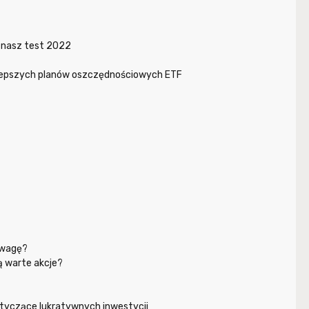
 nasz test 2022
jlepszych planów oszczędnościowych ETF
uwagę?
ą warte akcje?
yczące lukratywnych inwestycji