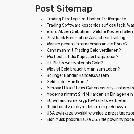
Post Sitemap
Trading Strategie mit hoher Trefferquote
Trading Software kostenlos auf deutsch: Was
eToro Aktien Gebühren: Welche Kosten fallen
Postbank Fonds ohne Ausgabeaufschlag
Warum gehen Unternehmen an die Börse?
Kann man mit Trading Geld verdienen?
Wie hoch ist die Kapitalertragsteuer?
Ist Platin wertvoller als Gold?
Wieviel Geld braucht man zum Leben?
Bollinger Bänder Handelssystem
Geld- oder Briefkurs?
Microsoft kauft das Cybersecurity-Unterne
Moderna nimmt $1,1 Milliarden an Einlagen ein
EU will anonyme Krypto-Wallets verbieten
Robinhood z cichym debiutem giełdowym
USA zwiększa wysiłki w walce z przestępczo
Elon Musk podkreśla, że USA nie powinny pod