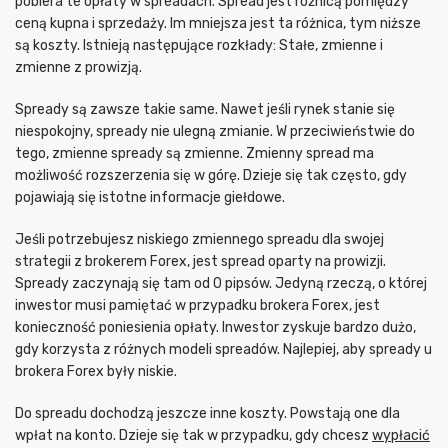
pobiera te opłaty w spreadach. Spread jest różnicą pomiędzy
ceną kupna i sprzedaży. Im mniejsza jest ta różnica, tym niższe
są koszty. Istnieją następujące rozkłady: Stałe, zmienne i
zmienne z prowizją.
Spready są zawsze takie same. Nawet jeśli rynek stanie się
niespokojny, spready nie ulegną zmianie. W przeciwieństwie do
tego, zmienne spready są zmienne. Zmienny spread ma
możliwość rozszerzenia się w górę. Dzieje się tak często, gdy
pojawiają się istotne informacje giełdowe.
Jeśli potrzebujesz niskiego zmiennego spreadu dla swojej
strategii z brokerem Forex, jest spread oparty na prowizji.
Spready zaczynają się tam od 0 pipsów. Jedyną rzeczą, o której
inwestor musi pamiętać w przypadku brokera Forex, jest
konieczność poniesienia opłaty. Inwestor zyskuje bardzo dużo,
gdy korzysta z różnych modeli spreadów. Najlepiej, aby spready u
brokera Forex były niskie.
Do spreadu dochodzą jeszcze inne koszty. Powstają one dla
wpłat na konto. Dzieje się tak w przypadku, gdy chcesz
wypłacić