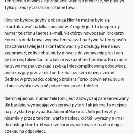
ten sposób dowiesz się znacznie więcej o brokerze, niż gdybyś
tylko przeczytał stronę internetową.
Idealnie byłoby, gdyby z obsługą klienta można było się
skontaktować na kilka sposobów. Z reguły jest to bezpłatny
numer telefonu i adres e-mail. Niektórzy nowocześni brokerzy
Forex są dodatkowo wyposażeni w czat na żywo. W ten sposób
znacznie łatwiej jest skontaktować się z obsługą. Nie należy
zapominać, że live chat służy głównie do zadawania prostych
pytań i wątpliwości. To właśnie wykazał test brokera. Na czacie
na żywo można uzyskać szybką i nieskomplikowaną odpowiedź,
podczas gdy przez telefon trzeba czasem dłużej czekać.
Jednak w przypadku dobrego brokera Forex, powinieneś być w
stanie szybko uzyskać połączenie przez telefon.
Niemniej jednak, numer telefonu jest zazwyczaj zarezerwowany
dla bardziej wymagających spraw i pytań, tak jak ma to miejsce
na przykład w przypadku Admiral Markets. Jeśli jesteś zbyt
nieśmiały przez telefon, warto napisać krótki i wyraźny e-mail
do obsługi klienta. W większości przypadków nie trzeba długo
czekać na odpowiedź.