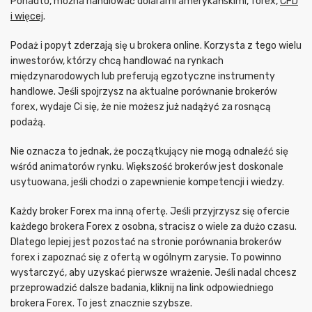
Ponadto, można handlować dolarami amerykańskimi, forex,
CFD
i więcej
.
Podaż i popyt zderzają się u brokera online. Korzysta z tego wielu
inwestorów, którzy chcą handlować na rynkach
międzynarodowych lub preferują egzotyczne instrumenty
handlowe. Jeśli spojrzysz na aktualne porównanie brokerów
forex, wydaje Ci się, że nie możesz już nadążyć za rosnącą
podażą.
Nie oznacza to jednak, że początkujący nie mogą odnaleźć się
wśród animatorów rynku. Większość brokerów jest doskonale
usytuowana, jeśli chodzi o zapewnienie kompetencji i wiedzy.
Każdy broker Forex ma inną ofertę. Jeśli przyjrzysz się ofercie
każdego brokera Forex z osobna, stracisz o wiele za dużo czasu.
Dlatego lepiej jest pozostać na stronie porównania brokerów
forex i zapoznać się z ofertą w ogólnym zarysie. To powinno
wystarczyć, aby uzyskać pierwsze wrażenie. Jeśli nadal chcesz
przeprowadzić dalsze badania, kliknij na link odpowiedniego
brokera Forex. To jest znacznie szybsze.