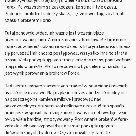
traderzy-hobbyści spędzają o wiele za dużo czasu u brokera
Forex. Po wszystkim są zaskoczeni, że stracili tyle czasu.
Podobnie, ambitni traderzy skarżą się, że inwestują zbyt mało
czasu z brokerem Forex.
Tutaj ponownie widać, jak ważne jest wcześniejsze
przygotowanie planu. Zanim zaczniesz handlować z brokerem
Forex, powinieneś dokładnie wiedzieć, w którym kierunku chcesz
się poruszać i jak chcesz postępować. Wszystko inne to strata
czasu. Wielu początkujących traci pieniądze i czas, ponieważ nie
mają celu w umyśle. Ale to nie powinno być celem w handlu. To
jest wynik porównania brokerów Forex.
Jeśli jesteś jednym z ambitnych traderów, powinieneś również
ustalić cele czasowe. Na przykład, możesz podzielić ogólny cel
na poszczególne kamienie milowe i pracować nad
poszczególnymi etapami w określonym czasie. W ten sposób
pracujesz w sposób bardziej zorientowany na cel i wydajesz się
być o wiele bardziej zmotywowany. Porównanie brokerów forex
zebrało ciekawe wypowiedzi na temat początkujących i
doświadczonych traderów. Często mówiło się tam, że