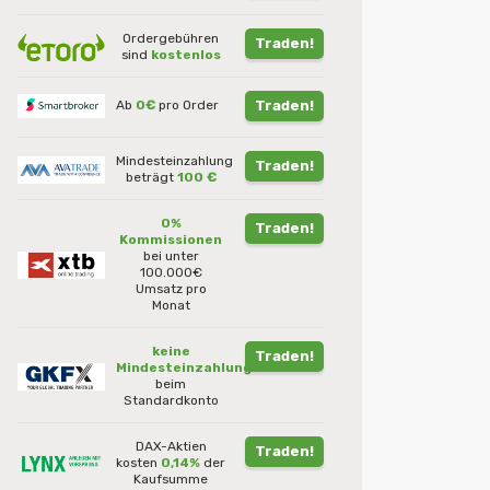
Ordergebühren
Traden!
sind
kostenlos
Ab
0€
pro Order
Traden!
Mindesteinzahlung
Traden!
beträgt
100 €
0%
Traden!
Kommissionen
bei unter
100.000€
Umsatz pro
Monat
keine
Traden!
Mindesteinzahlung
beim
Standardkonto
DAX-Aktien
Traden!
kosten
0,14%
der
Kaufsumme