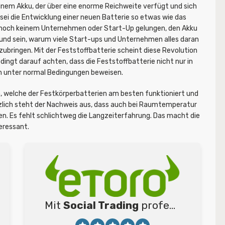
einem Akku, der über eine enorme Reichweite verfügt und sich
s sei die Entwicklung einer neuen Batterie so etwas wie das
es noch keinem Unternehmen oder Start-Up gelungen, den Akku
und sein, warum viele Start-ups und Unternehmen alles daran
zubringen. Mit der Feststoffbatterie scheint diese Revolution
edingt darauf achten, dass die Feststoffbatterie nicht nur in
uch unter normal Bedingungen beweisen.
n, welche der Festkörperbatterien am besten funktioniert und
zlich steht der Nachweis aus, dass auch bei Raumtemperatur
ben. Es fehlt schlichtweg die Langzeiterfahrung. Das macht die
eressant.
Mit
Social Trading
professionelle Trader kopieren
Anbieter