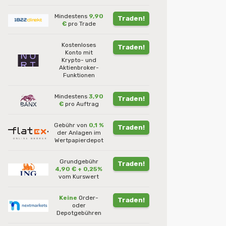
Mindestens
9,90
Traden!
€
pro Trade
Kostenloses
Traden!
Konto mit
Krypto- und
Aktienbroker-
Funktionen
Mindestens
3,90
Traden!
€
pro Auftrag
Gebühr von
0,1 %
Traden!
der Anlagen im
Wertpapierdepot
Grundgebühr
Traden!
4,90 € + 0,25%
vom Kurswert
Keine
Order-
Traden!
oder
Depotgebühren