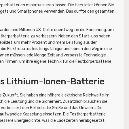
rperbatterien miniaturisieren lassen. Die Hersteller können Sie
Gadgets und Smartphones verwenden. Das dürfte den gesamten
iarden und Millionen US-Dollar unentwegt in die Forschung, um
estkörperbatterie zu verbessern. Neben den Start-ups haben
ebildet, um mehr Prozent und mehr Leistung aus der
die Elektroautos leistungsfähiger und ebnen den Weg in eine
hmen müssen jede Menge Zeit und verpasste Technologie
en Firmen, um ihre eigene Technik für die Festkörperbatterie
us Lithium-Ionen-Batterie
ie Zukunft. Sie haben eine höhere elektrische Reichweite im
ch die Leistung und die Sicherheit. Zusätzlich brauchen die
s verbessert den Betrieb, die Größe und das Gewicht. Die
r aufwändige Kapselung einsetzen. Die Festkörperbatterie
bessere Energiedichte, was die Ladezeiten herabgesetzt.