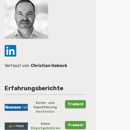
Verfasst von:
Christian Habeck
Erfahrungsberichte
Konto- und
Traden!
Depotführung
kostenlos
Keine
Traden!
Depotgebühren