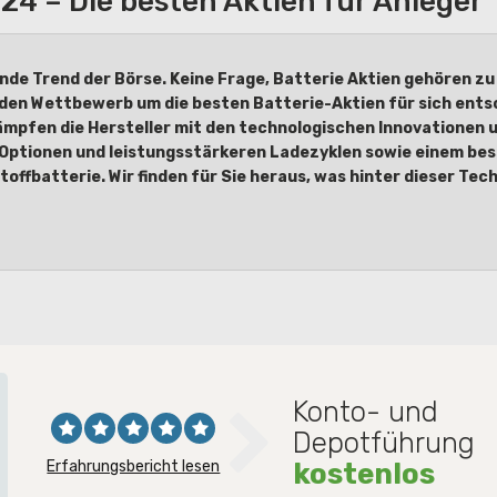
24 – Die besten Aktien für Anleger
nde Trend der Börse. Keine Frage, Batterie Aktien gehören z
en Wettbewerb um die besten Batterie-Aktien für sich entsch
kämpfen die Hersteller mit den technologischen Innovationen
 Optionen und leistungsstärkeren Ladezyklen sowie einem bes
offbatterie. Wir finden für Sie heraus, was hinter dieser Tec
Konto- und
Depotführung
Erfahrungsbericht lesen
kostenlos