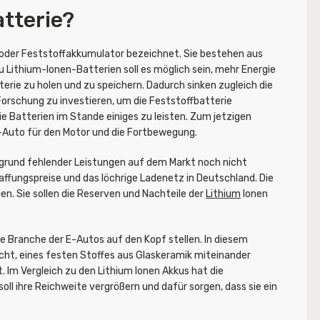
atterie?
n oder Feststoffakkumulator bezeichnet. Sie bestehen aus
zu Lithium-Ionen-Batterien soll es möglich sein, mehr Energie
erie zu holen und zu speichern. Dadurch sinken zugleich die
 Forschung zu investieren, um die Feststoffbatterie
ie Batterien im Stande einiges zu leisten. Zum jetzigen
-Auto für den Motor und die Fortbewegung.
fgrund fehlender Leistungen auf dem Markt noch nicht
ffungspreise und das löchrige Ladenetz in Deutschland. Die
en. Sie sollen die Reserven und Nachteile der
Lithium
Ionen
e Branche der E-Autos auf den Kopf stellen. In diesem
hicht, eines festen Stoffes aus Glaskeramik miteinander
 Im Vergleich zu den Lithium Ionen Akkus hat die
oll ihre Reichweite vergrößern und dafür sorgen, dass sie ein