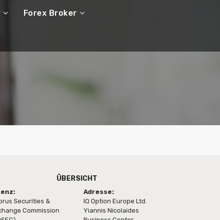
r
Forex Broker
ÜBERSICHT
zenz:
Adresse:
prus Securities &
IQ Option Europe Ltd.
change Commission
Yiannis Nicolaides
ySEC)
Business Center,