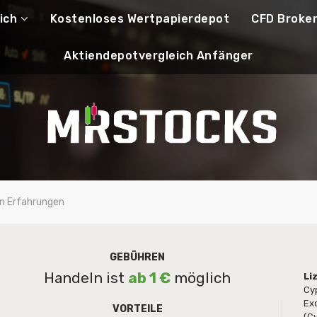
ich
Kostenloses Wertpapierdepot
CFD Broke
Aktiendepotvergleich Anfänger
on Erfahrungen
GEBÜHREN
Handeln ist
ab 1 €
möglich
Li
Cy
Ex
VORTEILE
(C