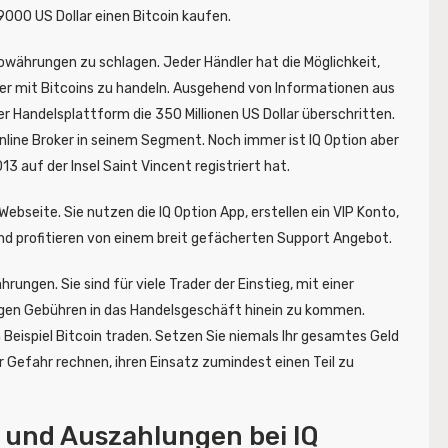
9000 US Dollar einen Bitcoin kaufen.
owährungen zu schlagen. Jeder Händler hat die Möglichkeit,
ner mit Bitcoins zu handeln. Ausgehend von Informationen aus
r Handelsplattform die 350 Millionen US Dollar überschritten.
online Broker in seinem Segment. Noch immer ist IQ Option aber
3 auf der Insel Saint Vincent registriert hat.
ebseite. Sie nutzen die IQ Option App, erstellen ein VIP Konto,
und profitieren von einem breit gefächerten Support Angebot.
rungen. Sie sind für viele Trader der Einstieg, mit einer
igen Gebühren in das Handelsgeschäft hinein zu kommen.
 Beispiel Bitcoin traden. Setzen Sie niemals Ihr gesamtes Geld
r Gefahr rechnen, ihren Einsatz zumindest einen Teil zu
- und Auszahlungen bei IQ