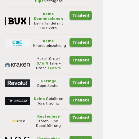
Pips
verfügbar
Keine
Traden!
Kommissionen
beim Handel mit
BUX Zero
Keine
Traden!
Mindesteinzahlung
Maker-Order:
Traden!
0,16 %
Taker-
Order:
0,26 %
Geringe
Traden!
Depotkosten
Keine
Gebühren
Traden!
fürs Trading
Kostenlose
Traden!
Konto- und
Depotführung
Versteckte