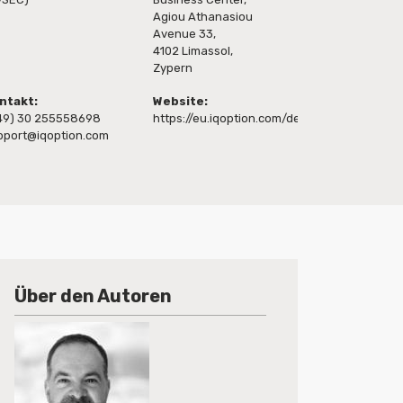
Agiou Athanasiou
Avenue 33,
4102 Limassol,
Zypern
ntakt:
Website:
49) 30 255558698
https://eu.iqoption.com/de
pport@iqoption.com
Über den Autoren