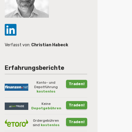
Verfasst von:
Christian Habeck
Erfahrungsberichte
Konto- und
Traden!
Depotführung
kostenlos
Keine
Traden!
Depotgebühren
Ordergebühren
Traden!
sind
kostenlos