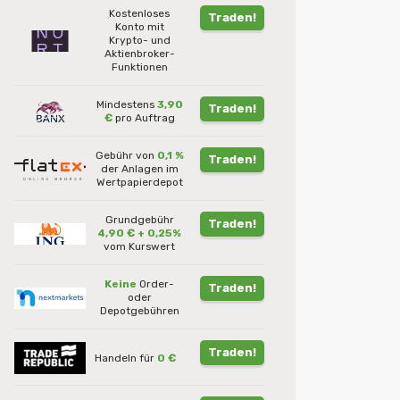
Kostenloses
Traden!
Konto mit
Krypto- und
Aktienbroker-
Funktionen
Mindestens
3,90
Traden!
€
pro Auftrag
Gebühr von
0,1 %
Traden!
der Anlagen im
Wertpapierdepot
Grundgebühr
Traden!
4,90 € + 0,25%
vom Kurswert
Keine
Order-
Traden!
oder
Depotgebühren
Traden!
Handeln für
0 €