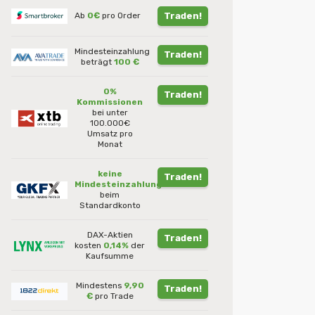
Ab
0€
pro Order
Traden!
Mindesteinzahlung
Traden!
beträgt
100 €
0%
Traden!
Kommissionen
bei unter
100.000€
Umsatz pro
Monat
keine
Traden!
Mindesteinzahlung
beim
Standardkonto
DAX-Aktien
Traden!
kosten
0,14%
der
Kaufsumme
Mindestens
9,90
Traden!
€
pro Trade