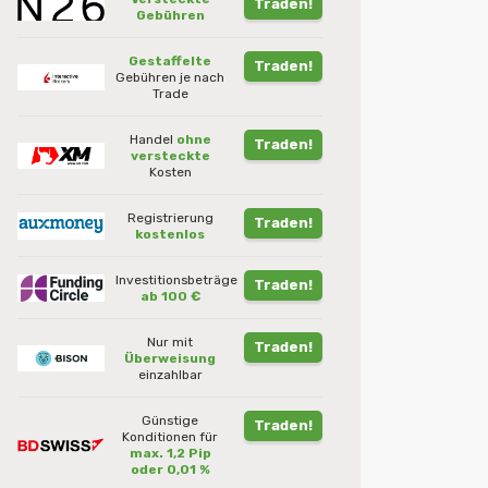
Traden!
Gebühren
Gestaffelte
Traden!
Gebühren je nach
Trade
Handel
ohne
Traden!
versteckte
Kosten
Registrierung
Traden!
kostenlos
Investitionsbeträge
Traden!
ab 100 €
Nur mit
Traden!
Überweisung
einzahlbar
Günstige
Traden!
Konditionen für
max. 1,2 Pip
oder 0,01 %