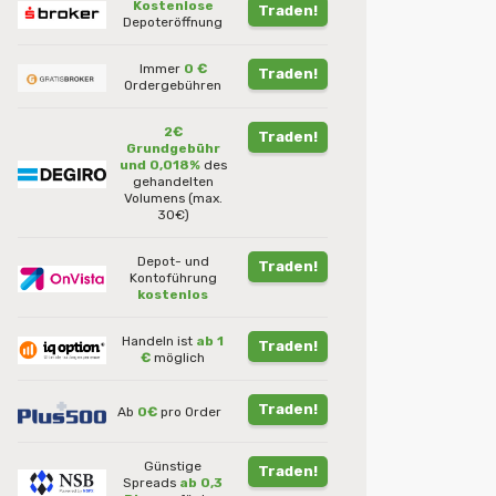
Kostenlose
Traden!
Depoteröffnung
Immer
0 €
Traden!
Ordergebühren
2€
Traden!
Grundgebühr
und 0,018%
des
gehandelten
Volumens (max.
30€)
Depot- und
Traden!
Kontoführung
kostenlos
Handeln ist
ab 1
Traden!
€
möglich
Traden!
Ab
0€
pro Order
Günstige
Traden!
Spreads
ab 0,3