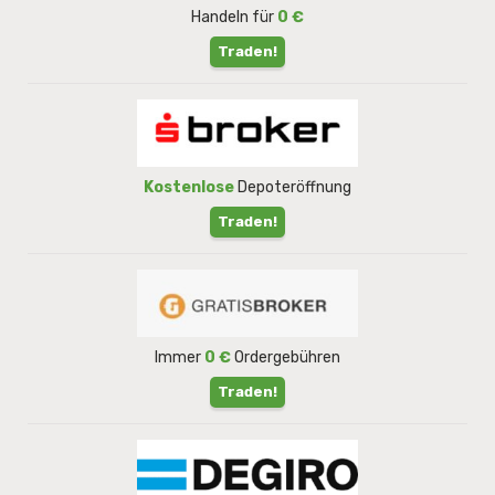
Handeln für
0 €
Traden!
Kostenlose
Depoteröffnung
Traden!
Immer
0 €
Ordergebühren
Traden!