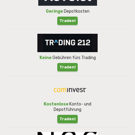
Geringe
Depotkosten
Traden!
Keine
Gebühren fürs Trading
Traden!
Kostenlose
Konto- und
Depotführung
Traden!