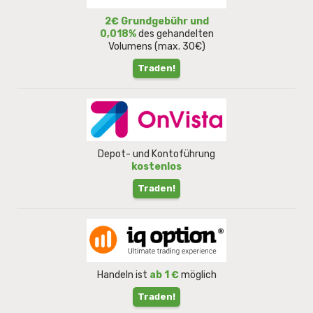
2€ Grundgebühr und
0,018%
des gehandelten
Volumens (max. 30€)
Traden!
Depot- und Kontoführung
kostenlos
Traden!
Handeln ist
ab 1 €
möglich
Traden!