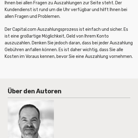
Ihnen bei allen Fragen zu Auszahlungen zur Seite steht. Der
Kundendienst ist rund um die Uhr verfügbar und hilft Ihnen bei
allen Fragen und Problemen.
Der Capital.com Auszahlungsprozess ist einfach und sicher. Es
ist eine großartige Möglichkeit, Geld von Ihrem Konto
auszuzahlen. Denken Sie jedoch daran, dass bei jeder Auszahlung
Gebühren anfallen können. Es ist daher wichtig, dass Sie alle
Kosten im Voraus kennen, bevor Sie eine Auszahlung vornehmen.
Über den Autoren