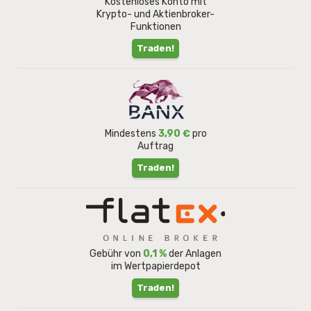
Kostenloses Konto mit
Krypto- und Aktienbroker-
Funktionen
Traden!
Mindestens
3,90 €
pro
Auftrag
Traden!
Gebühr von
0,1 %
der Anlagen
im Wertpapierdepot
Traden!