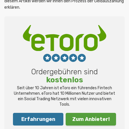
diesem Artikel werden wir Ihnen den Prozess der Geldauszahlung
erklären.
Ordergebühren sind
kostenlos
Seit über 10 Jahren ist eToro ein führendes Fintech
Unternehmen. eToro hat 10 Millionen Nutzer und bietet
ein Social Trading Netzwerk mit vielen innovativen
Tools.
Erfahrungen
Zum Anbieter!