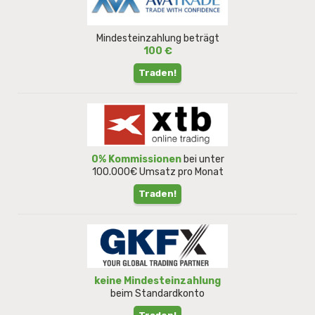
Mindesteinzahlung beträgt
100 €
Traden!
0% Kommissionen
bei unter
100.000€ Umsatz pro Monat
Traden!
keine Mindesteinzahlung
beim Standardkonto