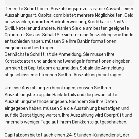
Der erste Schritt beim Auszahlungsprozess ist die Auswahl einer
Auszahlungsart. Capital.com bietet mehrere Möglichkeiten, Geld
auszuzahlen, darunter Banküberweisung, Kreditkarte, PayPal,
Skrill, Neteller und andere. Wählen Sie die am besten geeignete
Option für Sie aus. Sobald Sie sich für eine Auszahlungsmethode
entschieden haben, müssen Sie Ihre Bankinformationen
eingeben und bestätigen.
Der nächste Schritt ist die Anmeldung. Sie müssen Ihre
Kontaktdaten und andere notwendige Informationen eingeben,
um sich bei Capital.com anzumelden. Sobald die Anmeldung
abgeschlossen ist, können Sie Ihre Auszahlung beantragen.
Um eine Auszahlung zu beantragen, müssen Sie Ihren
Auszahlungsbetrag, die Bankdetails und die gewünschte
Auszahlungsmethode angeben. Nachdem Sie Ihre Daten
eingegeben haben, müssen Sie die Auszahlung bestätigen und
auf die Bestätigung warten. Ihre Auszahlung wird überprüft und
innerhalb weniger Tage auf Ihrem Bankkonto gutgeschrieben.
Capital.com bietet auch einen 24-Stunden-Kundendienst, der