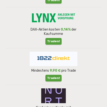
Traden!
DAX-Aktien kosten
0,14%
der
Kaufsumme
Traden!
Mindestens
9,90 €
pro Trade
Traden!