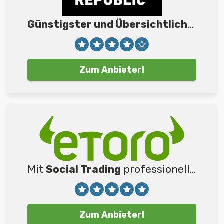
Günstigster und Übersichtlichster
An
Zum Anbieter!
Mit
Social Trading
professionelle Trader kopieren
Zum Anbieter!