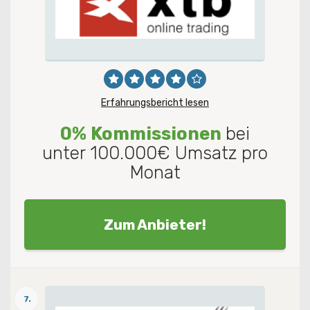
Erfahrungsbericht lesen
0% Kommissionen
bei
unter 100.000€ Umsatz pro
Monat
Zum Anbieter!
7.