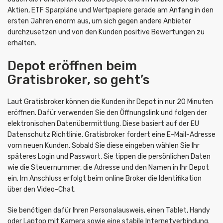
Aktien, ETF Sparpläne und Wertpapiere gerade am Anfang in den
ersten Jahren enorm aus, um sich gegen andere Anbieter
durchzusetzen und von den Kunden positive Bewertungen zu
erhalten.
Depot eröffnen beim
Gratisbroker, so geht’s
Laut Gratisbroker können die Kunden ihr Depot in nur 20 Minuten
eröffnen. Dafür verwenden Sie den Öffnungslink und folgen der
elektronischen Datenübermittlung. Diese basiert auf der EU
Datenschutz Richtlinie. Gratisbroker fordert eine E-Mail-Adresse
vom neuen Kunden. Sobald Sie diese eingeben wählen Sie Ihr
späteres Login und Passwort. Sie tippen die persönlichen Daten
wie die Steuernummer, die Adresse und den Namen in Ihr Depot
ein. Im Anschluss erfolgt beim online Broker die Identifikation
über den Video-Chat.
Sie benötigen dafür Ihren Personalausweis, einen Tablet, Handy
oder Laptop mit Kamera sowie eine stabile Internetverbindung.