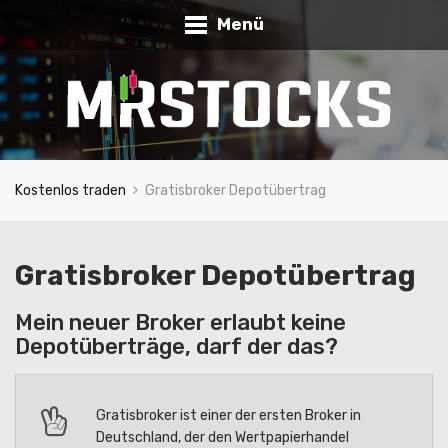
Menü
Kostenlos traden
Gratisbroker Depotübertrag
Gratisbroker Depotübertrag
Mein neuer Broker erlaubt keine
Depotüberträge, darf der das?
Gratisbroker ist einer der ersten Broker in
Deutschland, der den Wertpapierhandel