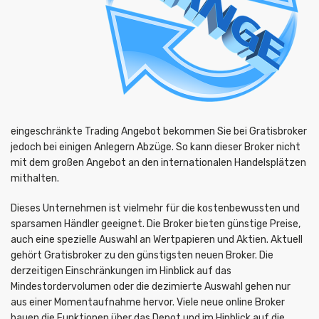
eingeschränkte Trading Angebot bekommen Sie bei Gratisbroker
jedoch bei einigen Anlegern Abzüge. So kann dieser Broker nicht
mit dem großen Angebot an den internationalen Handelsplätzen
mithalten.
Dieses Unternehmen ist vielmehr für die kostenbewussten und
sparsamen Händler geeignet. Die Broker bieten günstige Preise,
auch eine spezielle Auswahl an Wertpapieren und Aktien. Aktuell
gehört Gratisbroker zu den günstigsten neuen Broker. Die
derzeitigen Einschränkungen im Hinblick auf das
Mindestordervolumen oder die dezimierte Auswahl gehen nur
aus einer Momentaufnahme hervor. Viele neue online Broker
bauen die Funktionen über das Depot und im Hinblick auf die