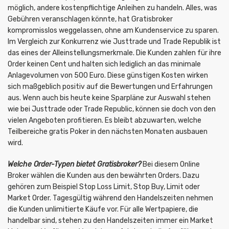
möglich, andere kostenpflichtige Anleihen zu handeln. Alles, was
Gebühren veranschlagen könnte, hat Gratisbroker
kompromisslos weggelassen, ohne am Kundenservice zu sparen.
Im Vergleich zur Konkurrenz wie Justtrade und Trade Republik ist
das eines der Alleinstellungsmerkmale. Die Kunden zahlen für ihre
Order keinen Cent und halten sich lediglich an das minimale
Anlagevolumen von 500 Euro. Diese günstigen Kosten wirken
sich maßgeblich positiv auf die Bewertungen und Erfahrungen
aus. Wenn auch bis heute keine Sparpläne zur Auswahl stehen
wie bei Justtrade oder Trade Republic, können sie doch von den
vielen Angeboten profitieren. Es bleibt abzuwarten, welche
Teilbereiche gratis Poker in den nächsten Monaten ausbauen
wird.
Welche Order-Typen bietet Gratisbroker?
Bei diesem Online
Broker wählen die Kunden aus den bewährten Orders. Dazu
gehören zum Beispiel Stop Loss Limit, Stop Buy, Limit oder
Market Order. Tagesgültig während den Handelszeiten nehmen
die Kunden unlimitierte Käufe vor. Für alle Wertpapiere, die
handelbar sind, stehen zu den Handelszeiten immer ein Market