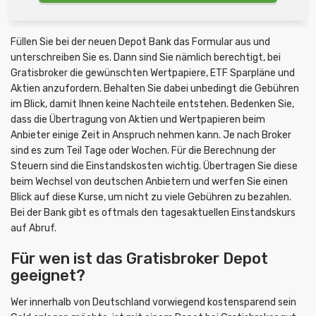
Füllen Sie bei der neuen Depot Bank das Formular aus und
unterschreiben Sie es. Dann sind Sie nämlich berechtigt, bei
Gratisbroker die gewünschten Wertpapiere, ETF Sparpläne und
Aktien anzufordern. Behalten Sie dabei unbedingt die Gebühren
im Blick, damit Ihnen keine Nachteile entstehen. Bedenken Sie,
dass die Übertragung von Aktien und Wertpapieren beim
Anbieter einige Zeit in Anspruch nehmen kann. Je nach Broker
sind es zum Teil Tage oder Wochen. Für die Berechnung der
Steuern sind die Einstandskosten wichtig. Übertragen Sie diese
beim Wechsel von deutschen Anbietern und werfen Sie einen
Blick auf diese Kurse, um nicht zu viele Gebühren zu bezahlen.
Bei der Bank gibt es oftmals den tagesaktuellen Einstandskurs
auf Abruf.
Für wen ist das Gratisbroker Depot
geeignet?
Wer innerhalb von Deutschland vorwiegend kostensparend sein