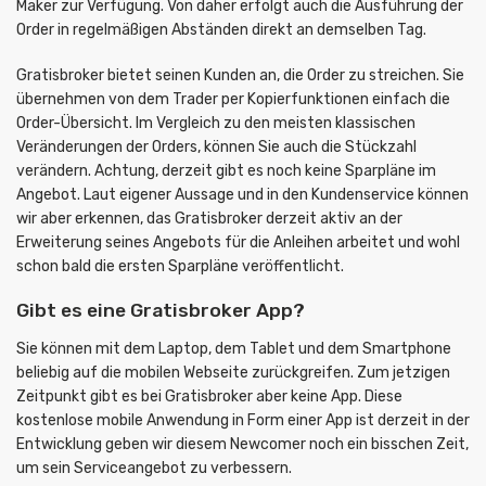
Maker zur Verfügung. Von daher erfolgt auch die Ausführung der
Order in regelmäßigen Abständen direkt an demselben Tag.
Gratisbroker bietet seinen Kunden an, die Order zu streichen. Sie
übernehmen von dem Trader per Kopierfunktionen einfach die
Order-Übersicht. Im Vergleich zu den meisten klassischen
Veränderungen der Orders, können Sie auch die Stückzahl
verändern. Achtung, derzeit gibt es noch keine Sparpläne im
Angebot. Laut eigener Aussage und in den Kundenservice können
wir aber erkennen, das Gratisbroker derzeit aktiv an der
Erweiterung seines Angebots für die Anleihen arbeitet und wohl
schon bald die ersten Sparpläne veröffentlicht.
Gibt es eine Gratisbroker App?
Sie können mit dem Laptop, dem Tablet und dem Smartphone
beliebig auf die mobilen Webseite zurückgreifen. Zum jetzigen
Zeitpunkt gibt es bei Gratisbroker aber keine App. Diese
kostenlose mobile Anwendung in Form einer App ist derzeit in der
Entwicklung geben wir diesem Newcomer noch ein bisschen Zeit,
um sein Serviceangebot zu verbessern.