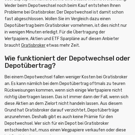
Weder beim Depotwechsel noch beim Kauf entstehen Ihnen
Probleme bei Gratisbroker. Der Depotwechsel ist damit schon
fast abgeschlossen. Wollen Sie im Vergleich dazu einen
Depotübertrag beim Gratisbroker vornehmen, ist dies nicht nur
in wenigen Minuten erledigt. Für die Übertragung der
Wertpapiere, Aktien und ETF Sparpläne auf diesen Anbieter
braucht
Gratisbroker
etwas mehr Zeit.
Wie funktioniert der Depotwechsel oder
Depotübertrag?
Bei einem Depotwechsel fallen weniger Kosten bei Gratisbroker
an. Es kann nämlich bei dem Depotübertrag oftmals zu teuren
Rückweisungen kommen, wenn sich einige Wertpapiere nicht
richtig übertragen lassen. Das ist immer dann der Fall, wenn sich
diese Aktien an dem Zielort nicht handeln lassen. Aus diesem
Grund hat Gratisbroker darauf verzichtet, Depotüberträge
anzunehmen. Deshalb gibt es auch keine Prämie für den
Depotwechsel. Wer sich für ein Depot bei Gratisbroker
entschieden hat, muss einen Wegpapiere verkaufen oder diese