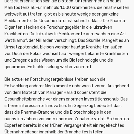
Derzeit erschließen sich die Biotech-Unternehmen ein neues
Marktpotenzial. Für mehr als 1.000 Krankheiten, die relativ selten
weltweit auftreten, gibt es bis heute wenige oder gar keine
Medikamente. Die Ursache dafür ist schnell erklärt: Die Pharma-
Giganten stecken die Forschungsgelder in die lukrativen
Krankheiten. Die lukrativste Medikamente verursachen eine Art
Wettkampf, der Milliarden verschlingt. Das Skurrile: Mangelt es an
Umsatzpotenzial, bleiben weniger häufige Krankheiten außen
vor. Doch der Fokus wechselt auf weniger bekannte Krankheiten
und Erreger, da das Wissen um die Biotechnologie und die
genommen Entschlüsselung weiter zunimmt.
Die aktuellen Forschungsergebnisse treiben auch die
Entwicklung anderer Medikamente unbewusst voran. Ausgehend
von dem Biotech von Manager Harald Kober steht die
Gesundheitsbranche vor einem enormen Investitionsschub. Das
ist eine interessante Innovation. Im Gegenzug bedeutet das,
dass die Pharma-Branche und die Biotechnologie in den
nächsten Jahren vor einer enormen Zunahme steht. So konnten
Experten bereits in der frühen Vergangenheit ein regelrechtes
Übernahmefieber innerhalb der Branche feststellen.