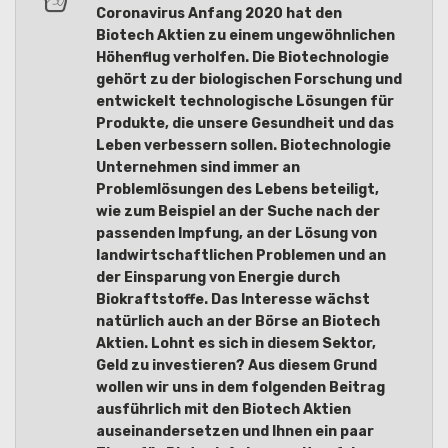
Coronavirus Anfang 2020 hat den
Biotech Aktien zu einem ungewöhnlichen
Höhenflug verholfen. Die Biotechnologie
gehört zu der biologischen Forschung und
entwickelt technologische Lösungen für
Produkte, die unsere Gesundheit und das
Leben verbessern sollen. Biotechnologie
Unternehmen sind immer an
Problemlösungen des Lebens beteiligt,
wie zum Beispiel an der Suche nach der
passenden Impfung, an der Lösung von
landwirtschaftlichen Problemen und an
der Einsparung von Energie durch
Biokraftstoffe. Das Interesse wächst
natürlich auch an der Börse an Biotech
Aktien. Lohnt es sich in diesem Sektor,
Geld zu investieren? Aus diesem Grund
wollen wir uns in dem folgenden Beitrag
ausführlich mit den Biotech Aktien
auseinandersetzen und Ihnen ein paar