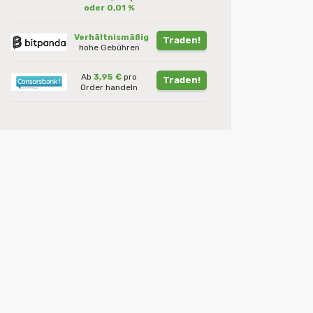
oder 0,01 %
Verhältnismäßig
Traden!
hohe Gebühren
Ab
3,95 €
pro
Traden!
Order handeln