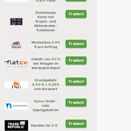
€
pro Trade
Kostenloses
Traden!
Konto mit
Krypto- und
Aktienbroker-
Funktionen
Mindestens
3,90
Traden!
€
pro Auftrag
Gebühr von
0,1 %
Traden!
der Anlagen im
Wertpapierdepot
Grundgebühr
Traden!
4,90 € + 0,25%
vom Kurswert
Keine
Order-
Traden!
oder
Depotgebühren
Traden!
Handeln für
0 €