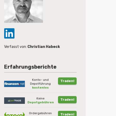
Verfasst von:
Christian Habeck
Erfahrungsberichte
Konto- und
Traden!
Depotführung
kostenlos
Keine
Traden!
Depotgebühren
Ordergebühren
Traden!