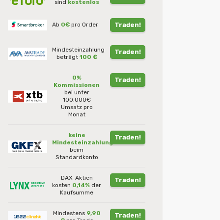
sind
kostenlos
Ab
0€
pro Order
Traden!
Mindesteinzahlung
Traden!
beträgt
100 €
0%
Traden!
Kommissionen
bei unter
100.000€
Umsatz pro
Monat
keine
Traden!
Mindesteinzahlung
beim
Standardkonto
DAX-Aktien
Traden!
kosten
0,14%
der
Kaufsumme
Mindestens
9,90
Traden!