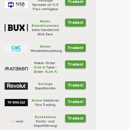
Günstige
Traden!
Spreads
ab 0,3
Pips
verfügbar
Keine
Traden!
Kommissionen
beim Handel mit
BUX Zero
Keine
Traden!
Mindesteinzahlung
Maker-Order:
Traden!
0,16 %
Taker-
Order:
0,26 %
Geringe
Traden!
Depotkosten
Keine
Gebühren
Traden!
fürs Trading
Kostenlose
Traden!
Konto- und
Depotführung