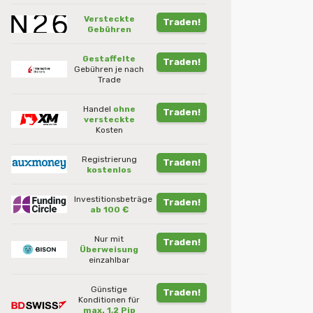
Versteckte
Traden!
Gebühren
Gestaffelte
Traden!
Gebühren je nach
Trade
Handel
ohne
Traden!
versteckte
Kosten
Registrierung
Traden!
kostenlos
Investitionsbeträge
Traden!
ab 100 €
Nur mit
Traden!
Überweisung
einzahlbar
Günstige
Traden!
Konditionen für
max. 1,2 Pip