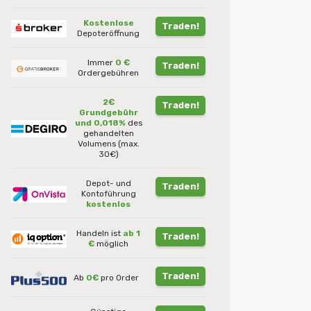
Kostenlose
Traden!
Depoteröffnung
Immer
0 €
Traden!
Ordergebühren
2€
Traden!
Grundgebühr
und 0,018%
des
gehandelten
Volumens (max.
30€)
Depot- und
Traden!
Kontoführung
kostenlos
Handeln ist
ab 1
Traden!
€
möglich
Traden!
Ab
0€
pro Order